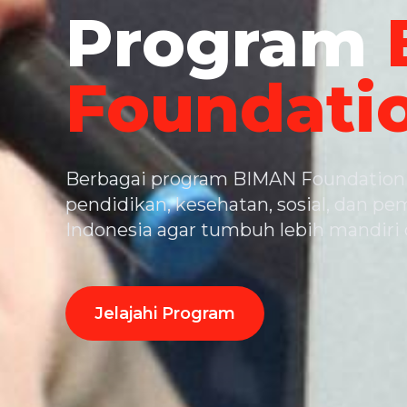
Program
Foundati
Berbagai program BIMAN Foundation
pendidikan, kesehatan, sosial, dan 
Indonesia agar tumbuh lebih mandiri
Jelajahi Program