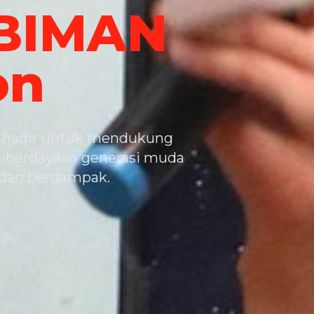
BIMAN
on
 hadir untuk mendukung
pemberdayaan generasi muda
 dan berdampak.