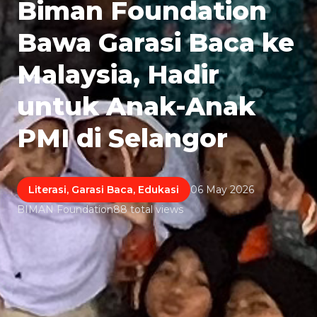
Biman Foundation
Bawa Garasi Baca ke
Malaysia, Hadir
untuk Anak-Anak
PMI di Selangor
Literasi, Garasi Baca, Edukasi
06 May 2026
BIMAN Foundation
88 total views